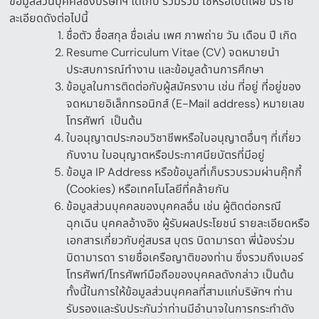
ข้อมูลส่วนบุคคลซึ่งบริษัทฯ ได้เก็บ รวมรวม ใช้หรือเปิดเผย มีราย
ละเอียดดังต่อไปนี้
ชื่อตัว ชื่อสกุล ชื่อเล่น เพศ ภาพถ่าย วัน เดือน ปี เกิด
Resume Curriculum Vitae (CV)
จดหมายนำ
ประสบการณ์ทำงาน และข้อมูลด้านการศึกษา
ข้อมูลในการติดต่อกับผู้สมัครงาน เช่น ที่อยู่ ที่อยู่ของ
จดหมายอิเล็กทรอนิกส์
(E-Mail address)
หมายเลข
โทรศัพท์
เป็นต้น
ใบอนุญาตประกอบวิชาชีพหรือใบอนุญาตอื่นๆ
ที่เกี่ยว
กับงาน
ใบอนุญาตหรือประกาศนียบัตรที่มีอยู่
ข้อมูล
IP Address
หรือข้อมูลที่เก็บรวบรวมผ่านคุ๊กกี้
(Cookies)
หรือเทคโนโลยีที่คล้ายกัน
ข้อมูลส่วนบุคคลของบุคคลอื่น เช่น ผู้ติดต่อกรณี
ฉุกเฉิน บุคคลอ้างอิง ผู้รับผลประโยชน์ รายละเอียดหรือ
เอกสารเกี่ยวกับคู่สมรส บุตร บิดามารดา พี่น้องร่วม
บิดามารดา รายชื่อเครือญาติของท่าน ซึ่ง
รวมถึงเบอร์
โทรศัพท์
/
โทรศัพท์มือถือของบุคคลดังกล่าว
เป็นต้น
ทั้งนี้ในการให้ข้อมูลส่วนบุคคลที่สามแก่บริษัทฯ
ท่าน
รับรองและรับประกันว่าท่านมีอำนาจในการกระทำดัง