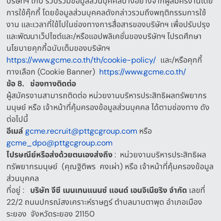
บริษัทฯ เก็บ รวบรวมข้อมูลส่วนบุคคลบางอย่างจากผู้สมัครงานโดย
การใช้คุ๊กกี้ โดยข้อมูลส่วนบุคคลดังกล่าวรวมถึงพฤติกรรมการใช้
งาน และเวลาที่ใช้ไปในช่องทางการสื่อสารของบริษัทฯ เพื่อปรับปรุง
และพัฒนาเว็ปไซต์และ
/
หรือแอปพลิเคชั่นของบริษัทฯ โปรดศึกษา
นโยบายคุกกี้ฉบับเต็มของบริษัทฯ
https://www.gcme.co.th/th/cookie-policy/
และ
/
หรือคุกกี้
ทางเลือก
(Cookie Banner)
https://www.gcme.co.th/
ข้อ
8.
ช่องทางติดต่อ
ผู้สมัครงานสามารถติดต่อ
หน่วยงานบริหารประสิทธิผลทรัพยากร
มนุษย์
หรือ
เจ้าหน้าที่คุ้มครองข้อมูลส่วนบุคคล
ได้ตามช่องทาง ดัง
ต่อไปนี้
อีเมล์
gcme.recruit@pttgcgroup.com
หรือ
gcme_dpo@pttgcgroup.com
ไปรษณีย์หรือส่งด้วยตนเองส่งถึง
:
หน่วยงานบริหารประสิทธิผล
ทรัพยากรมนุษย์
(
คุณฐิติพร
คงเผ่า
)
หรือ
เจ้าหน้าที่คุ้มครองข้อมูล
ส่วนบุคคล
ที่อยู่
:
บริษัท
จีซี
เมนเทนแนนซ์
แอนด์
เอนจิเนียริง
จำกัด
เลขที่
22/2
ถนนปกรณ์สงเคราะห์ราษฎร์ ตำบลมาบตาพุด อำเภอเมือง
ระยอง
จังหวัดระยอง
21150