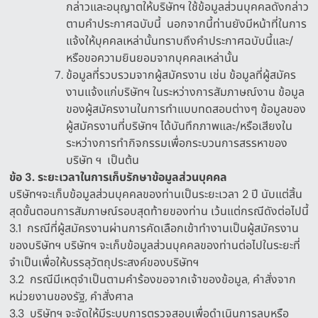
กล่าวและอนุญาตให้บริษัทฯ ใช้ข้อมูลส่วนบุคคลดังกล่าว
ตามคำประกาศฉบับนี้
นอกจากนี้ท่านยังมีหน้าที่ในการ
แจ้งให้บุคคลเหล่านั้นทราบถึงคำประกาศฉบับนี้และ
/
หรือขอความยินยอมจากบุคคลเหล่านั้น
ข้อมูลที่รวบรวมจากผู้สมัครงาน เช่น ข้อมูลที่ผู้สมัคร
งานแจ้งแก่บริษัทฯ ในระหว่างการสัมภาษณ์งาน ข้อมูล
ของผู้สมัครงานในการทำแบบทดสอบต่างๆ ข้อมูลของ
ผู้สมัครงานที่บริษัทฯ ได้บันทึกภาพและ
/
หรือเสียงใน
ระหว่างการทำกิจกรรมเพื่อกระบวนการสรรหาของ
บริษัท ฯ
เป็นต้น
ข้อ
3.
ระยะเวลาในการเก็บรักษาข้อมูลส่วนบุคคล
บริษัทฯจะเก็บข้อมูลส่วนบุคคลของท่านเป็นระยะเวลา
2 ปี
นับแต่สิ้น
สุดขั้นตอนการสัมภาษณ์รอบสุดท้ายของท่าน เว้นแต่กรณีดังต่อไปนี้
3.1
กรณีที่ผู้สมัครงานผ่านการคัดเลือกเข้าทำงานเป็นผู้สมัครงาน
ของบริษัทฯ บริษัทฯ จะเก็บข้อมูลส่วนบุคคลของท่านต่อไปในระยะที่
จำเป็นเพื่อให้บรรลุวัตถุประสงค์ของบริษัทฯ
3.2
กรณีมีเหตุจำเป็นตามคำร้องขอจากเจ้าของข้อมูล
,
คำสั่งจาก
หน่วยงานของรัฐ
,
คำสั่งศาล
3.3
บริษัทฯ จะจัดให้มีระบบการตรวจสอบเพื่อดำเนินการลบหรือ