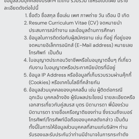
ข้อมูลส่วนบุคคลซึ่งบริษัทฯ ได้เก็บ รวมรวม ใช้หรือเปิดเผย มีราย
ละเอียดดังต่อไปนี้
ชื่อตัว ชื่อสกุล ชื่อเล่น เพศ ภาพถ่าย วัน เดือน ปี เกิด
Resume Curriculum Vitae (CV)
จดหมายนำ
ประสบการณ์ทำงาน และข้อมูลด้านการศึกษา
ข้อมูลในการติดต่อกับผู้สมัครงาน เช่น ที่อยู่ ที่อยู่ของ
จดหมายอิเล็กทรอนิกส์
(E-Mail address)
หมายเลข
โทรศัพท์
เป็นต้น
ใบอนุญาตประกอบวิชาชีพหรือใบอนุญาตอื่นๆ
ที่เกี่ยว
กับงาน
ใบอนุญาตหรือประกาศนียบัตรที่มีอยู่
ข้อมูล
IP Address
หรือข้อมูลที่เก็บรวบรวมผ่านคุ๊กกี้
(Cookies)
หรือเทคโนโลยีที่คล้ายกัน
ข้อมูลส่วนบุคคลของบุคคลอื่น เช่น ผู้ติดต่อกรณี
ฉุกเฉิน บุคคลอ้างอิง ผู้รับผลประโยชน์ รายละเอียดหรือ
เอกสารเกี่ยวกับคู่สมรส บุตร บิดามารดา พี่น้องร่วม
บิดามารดา รายชื่อเครือญาติของท่าน ซึ่ง
รวมถึงเบอร์
โทรศัพท์
/
โทรศัพท์มือถือของบุคคลดังกล่าว
เป็นต้น
ทั้งนี้ในการให้ข้อมูลส่วนบุคคลที่สามแก่บริษัทฯ
ท่าน
รับรองและรับประกันว่าท่านมีอำนาจในการกระทำดัง