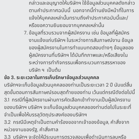
กล่าวและอนุญาตให้บริษัทฯ ใช้ข้อมูลส่วนบุคคลดังกล่าว
ตามคำประกาศฉบับนี้
นอกจากนี้ท่านยังมีหน้าที่ในการ
แจ้งให้บุคคลเหล่านั้นทราบถึงคำประกาศฉบับนี้และ
/
หรือขอความยินยอมจากบุคคลเหล่านั้น
ข้อมูลที่รวบรวมจากผู้สมัครงาน เช่น ข้อมูลที่ผู้สมัคร
งานแจ้งแก่บริษัทฯ ในระหว่างการสัมภาษณ์งาน ข้อมูล
ของผู้สมัครงานในการทำแบบทดสอบต่างๆ ข้อมูลของ
ผู้สมัครงานที่บริษัทฯ ได้บันทึกภาพและ
/
หรือเสียงใน
ระหว่างการทำกิจกรรมเพื่อกระบวนการสรรหาของ
บริษัท ฯ
เป็นต้น
ข้อ
3.
ระยะเวลาในการเก็บรักษาข้อมูลส่วนบุคคล
บริษัทฯจะเก็บข้อมูลส่วนบุคคลของท่านเป็นระยะเวลา
2 ปี
นับแต่สิ้น
สุดขั้นตอนการสัมภาษณ์รอบสุดท้ายของท่าน เว้นแต่กรณีดังต่อไปนี้
3.1
กรณีที่ผู้สมัครงานผ่านการคัดเลือกเข้าทำงานเป็นผู้สมัครงาน
ของบริษัทฯ บริษัทฯ จะเก็บข้อมูลส่วนบุคคลของท่านต่อไปในระยะที่
จำเป็นเพื่อให้บรรลุวัตถุประสงค์ของบริษัทฯ
3.2
กรณีมีเหตุจำเป็นตามคำร้องขอจากเจ้าของข้อมูล
,
คำสั่งจาก
หน่วยงานของรัฐ
,
คำสั่งศาล
3.3
บริษัทฯ จะจัดให้มีระบบการตรวจสอบเพื่อดำเนินการลบหรือ