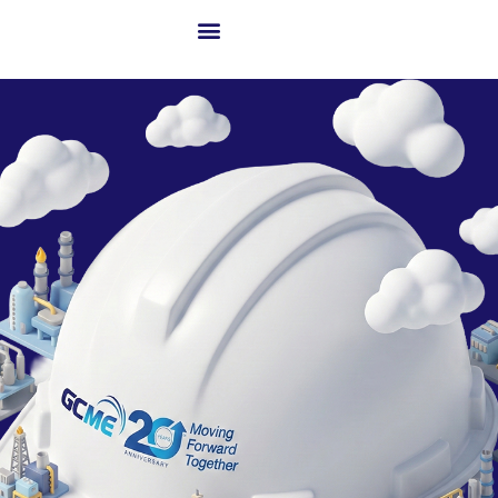
เกี่ยวกับ GCME
ธุรกิจของเรา
โซลูชันสู่ความสำเร็จ
เทคโนโลยีขั้นสูงและนวัตกรรม