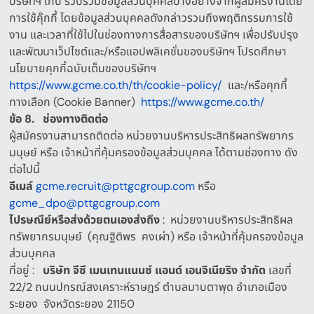
บริษัทฯ เก็บ รวบรวมข้อมูลส่วนบุคคลบางอย่างจากผู้สมัครงานโดย
การใช้คุ๊กกี้ โดยข้อมูลส่วนบุคคลดังกล่าวรวมถึงพฤติกรรมการใช้
งาน และเวลาที่ใช้ไปในช่องทางการสื่อสารของบริษัทฯ เพื่อปรับปรุง
และพัฒนาเว็ปไซต์และ
/
หรือแอปพลิเคชั่นของบริษัทฯ โปรดศึกษา
นโยบายคุกกี้ฉบับเต็มของบริษัทฯ
https://www.gcme.co.th/th/cookie-policy/
และ
/
หรือคุกกี้
ทางเลือก
(Cookie Banner)
https://www.gcme.co.th/
ข้อ
8.
ช่องทางติดต่อ
ผู้สมัครงานสามารถติดต่อ
หน่วยงานบริหารประสิทธิผลทรัพยากร
มนุษย์
หรือ
เจ้าหน้าที่คุ้มครองข้อมูลส่วนบุคคล
ได้ตามช่องทาง ดัง
ต่อไปนี้
อีเมล์
gcme.recruit@pttgcgroup.com
หรือ
gcme_dpo@pttgcgroup.com
ไปรษณีย์หรือส่งด้วยตนเองส่งถึง
:
หน่วยงานบริหารประสิทธิผล
ทรัพยากรมนุษย์
(
คุณฐิติพร
คงเผ่า
)
หรือ
เจ้าหน้าที่คุ้มครองข้อมูล
ส่วนบุคคล
ที่อยู่
:
บริษัท
จีซี
เมนเทนแนนซ์
แอนด์
เอนจิเนียริง
จำกัด
เลขที่
22/2
ถนนปกรณ์สงเคราะห์ราษฎร์ ตำบลมาบตาพุด อำเภอเมือง
ระยอง
จังหวัดระยอง
21150