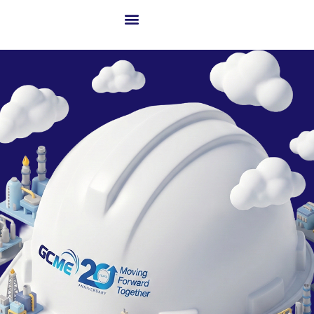
เกี่ยวกับ GCME
ธุรกิจของเรา
โซลูชันสู่ความสำเร็จ
เทคโนโลยีขั้นสูงและนวัตกรรม