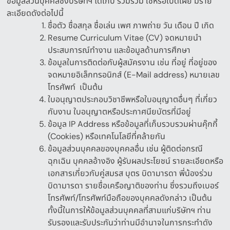
ข้อมูลส่วนบุคคลซึ่งบริษัทฯ ได้เก็บ รวมรวม ใช้หรือเปิดเผย มีราย
ละเอียดดังต่อไปนี้
ชื่อตัว ชื่อสกุล ชื่อเล่น เพศ ภาพถ่าย วัน เดือน ปี เกิด
Resume Curriculum Vitae (CV)
จดหมายนำ
ประสบการณ์ทำงาน และข้อมูลด้านการศึกษา
ข้อมูลในการติดต่อกับผู้สมัครงาน เช่น ที่อยู่ ที่อยู่ของ
จดหมายอิเล็กทรอนิกส์
(E-Mail address)
หมายเลข
โทรศัพท์
เป็นต้น
ใบอนุญาตประกอบวิชาชีพหรือใบอนุญาตอื่นๆ
ที่เกี่ยว
กับงาน
ใบอนุญาตหรือประกาศนียบัตรที่มีอยู่
ข้อมูล
IP Address
หรือข้อมูลที่เก็บรวบรวมผ่านคุ๊กกี้
(Cookies)
หรือเทคโนโลยีที่คล้ายกัน
ข้อมูลส่วนบุคคลของบุคคลอื่น เช่น ผู้ติดต่อกรณี
ฉุกเฉิน บุคคลอ้างอิง ผู้รับผลประโยชน์ รายละเอียดหรือ
เอกสารเกี่ยวกับคู่สมรส บุตร บิดามารดา พี่น้องร่วม
บิดามารดา รายชื่อเครือญาติของท่าน ซึ่ง
รวมถึงเบอร์
โทรศัพท์
/
โทรศัพท์มือถือของบุคคลดังกล่าว
เป็นต้น
ทั้งนี้ในการให้ข้อมูลส่วนบุคคลที่สามแก่บริษัทฯ
ท่าน
รับรองและรับประกันว่าท่านมีอำนาจในการกระทำดัง