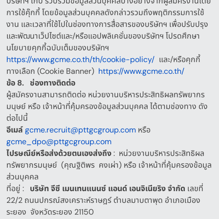
บริษัทฯ เก็บ รวบรวมข้อมูลส่วนบุคคลบางอย่างจากผู้สมัครงานโดย
การใช้คุ๊กกี้ โดยข้อมูลส่วนบุคคลดังกล่าวรวมถึงพฤติกรรมการใช้
งาน และเวลาที่ใช้ไปในช่องทางการสื่อสารของบริษัทฯ เพื่อปรับปรุง
และพัฒนาเว็ปไซต์และ
/
หรือแอปพลิเคชั่นของบริษัทฯ โปรดศึกษา
นโยบายคุกกี้ฉบับเต็มของบริษัทฯ
https://www.gcme.co.th/th/cookie-policy/
และ
/
หรือคุกกี้
ทางเลือก
(Cookie Banner)
https://www.gcme.co.th/
ข้อ
8.
ช่องทางติดต่อ
ผู้สมัครงานสามารถติดต่อ
หน่วยงานบริหารประสิทธิผลทรัพยากร
มนุษย์
หรือ
เจ้าหน้าที่คุ้มครองข้อมูลส่วนบุคคล
ได้ตามช่องทาง ดัง
ต่อไปนี้
อีเมล์
gcme.recruit@pttgcgroup.com
หรือ
gcme_dpo@pttgcgroup.com
ไปรษณีย์หรือส่งด้วยตนเองส่งถึง
:
หน่วยงานบริหารประสิทธิผล
ทรัพยากรมนุษย์
(
คุณฐิติพร
คงเผ่า
)
หรือ
เจ้าหน้าที่คุ้มครองข้อมูล
ส่วนบุคคล
ที่อยู่
:
บริษัท
จีซี
เมนเทนแนนซ์
แอนด์
เอนจิเนียริง
จำกัด
เลขที่
22/2
ถนนปกรณ์สงเคราะห์ราษฎร์ ตำบลมาบตาพุด อำเภอเมือง
ระยอง
จังหวัดระยอง
21150