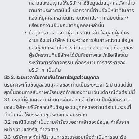
กล่าวและอนุญาตให้บริษัทฯ ใช้ข้อมูลส่วนบุคคลดังกล่าว
ตามคำประกาศฉบับนี้
นอกจากนี้ท่านยังมีหน้าที่ในการ
แจ้งให้บุคคลเหล่านั้นทราบถึงคำประกาศฉบับนี้และ
/
หรือขอความยินยอมจากบุคคลเหล่านั้น
ข้อมูลที่รวบรวมจากผู้สมัครงาน เช่น ข้อมูลที่ผู้สมัคร
งานแจ้งแก่บริษัทฯ ในระหว่างการสัมภาษณ์งาน ข้อมูล
ของผู้สมัครงานในการทำแบบทดสอบต่างๆ ข้อมูลของ
ผู้สมัครงานที่บริษัทฯ ได้บันทึกภาพและ
/
หรือเสียงใน
ระหว่างการทำกิจกรรมเพื่อกระบวนการสรรหาของ
บริษัท ฯ
เป็นต้น
ข้อ
3.
ระยะเวลาในการเก็บรักษาข้อมูลส่วนบุคคล
บริษัทฯจะเก็บข้อมูลส่วนบุคคลของท่านเป็นระยะเวลา
2 ปี
นับแต่สิ้น
สุดขั้นตอนการสัมภาษณ์รอบสุดท้ายของท่าน เว้นแต่กรณีดังต่อไปนี้
3.1
กรณีที่ผู้สมัครงานผ่านการคัดเลือกเข้าทำงานเป็นผู้สมัครงาน
ของบริษัทฯ บริษัทฯ จะเก็บข้อมูลส่วนบุคคลของท่านต่อไปในระยะที่
จำเป็นเพื่อให้บรรลุวัตถุประสงค์ของบริษัทฯ
3.2
กรณีมีเหตุจำเป็นตามคำร้องขอจากเจ้าของข้อมูล
,
คำสั่งจาก
หน่วยงานของรัฐ
,
คำสั่งศาล
3.3
บริษัทฯ จะจัดให้มีระบบการตรวจสอบเพื่อดำเนินการลบหรือ