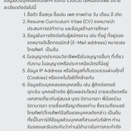
ข้อมูลส่วนบุคคลซึ่งบริษัทฯ ได้เก็บ รวมรวม ใช้หรือเปิดเผย มีราย
ละเอียดดังต่อไปนี้
ชื่อตัว ชื่อสกุล ชื่อเล่น เพศ ภาพถ่าย วัน เดือน ปี เกิด
Resume Curriculum Vitae (CV)
จดหมายนำ
ประสบการณ์ทำงาน และข้อมูลด้านการศึกษา
ข้อมูลในการติดต่อกับผู้สมัครงาน เช่น ที่อยู่ ที่อยู่ของ
จดหมายอิเล็กทรอนิกส์
(E-Mail address)
หมายเลข
โทรศัพท์
เป็นต้น
ใบอนุญาตประกอบวิชาชีพหรือใบอนุญาตอื่นๆ
ที่เกี่ยว
กับงาน
ใบอนุญาตหรือประกาศนียบัตรที่มีอยู่
ข้อมูล
IP Address
หรือข้อมูลที่เก็บรวบรวมผ่านคุ๊กกี้
(Cookies)
หรือเทคโนโลยีที่คล้ายกัน
ข้อมูลส่วนบุคคลของบุคคลอื่น เช่น ผู้ติดต่อกรณี
ฉุกเฉิน บุคคลอ้างอิง ผู้รับผลประโยชน์ รายละเอียดหรือ
เอกสารเกี่ยวกับคู่สมรส บุตร บิดามารดา พี่น้องร่วม
บิดามารดา รายชื่อเครือญาติของท่าน ซึ่ง
รวมถึงเบอร์
โทรศัพท์
/
โทรศัพท์มือถือของบุคคลดังกล่าว
เป็นต้น
ทั้งนี้ในการให้ข้อมูลส่วนบุคคลที่สามแก่บริษัทฯ
ท่าน
รับรองและรับประกันว่าท่านมีอำนาจในการกระทำดัง