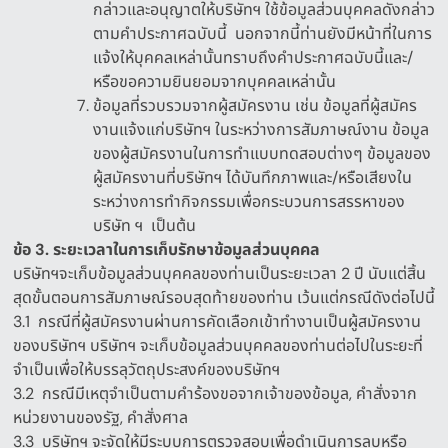
กล่าวและอนุญาตให้บริษัทฯ ใช้ข้อมูลส่วนบุคคลดังกล่าว
ตามคำประกาศฉบับนี้
นอกจากนี้ท่านยังมีหน้าที่ในการ
แจ้งให้บุคคลเหล่านั้นทราบถึงคำประกาศฉบับนี้และ
/
หรือขอความยินยอมจากบุคคลเหล่านั้น
ข้อมูลที่รวบรวมจากผู้สมัครงาน เช่น ข้อมูลที่ผู้สมัคร
งานแจ้งแก่บริษัทฯ ในระหว่างการสัมภาษณ์งาน ข้อมูล
ของผู้สมัครงานในการทำแบบทดสอบต่างๆ ข้อมูลของ
ผู้สมัครงานที่บริษัทฯ ได้บันทึกภาพและ
/
หรือเสียงใน
ระหว่างการทำกิจกรรมเพื่อกระบวนการสรรหาของ
บริษัท ฯ
เป็นต้น
ข้อ
3.
ระยะเวลาในการเก็บรักษาข้อมูลส่วนบุคคล
บริษัทฯจะเก็บข้อมูลส่วนบุคคลของท่านเป็นระยะเวลา
2 ปี
นับแต่สิ้น
สุดขั้นตอนการสัมภาษณ์รอบสุดท้ายของท่าน เว้นแต่กรณีดังต่อไปนี้
3.1
กรณีที่ผู้สมัครงานผ่านการคัดเลือกเข้าทำงานเป็นผู้สมัครงาน
ของบริษัทฯ บริษัทฯ จะเก็บข้อมูลส่วนบุคคลของท่านต่อไปในระยะที่
จำเป็นเพื่อให้บรรลุวัตถุประสงค์ของบริษัทฯ
3.2
กรณีมีเหตุจำเป็นตามคำร้องขอจากเจ้าของข้อมูล
,
คำสั่งจาก
หน่วยงานของรัฐ
,
คำสั่งศาล
3.3
บริษัทฯ จะจัดให้มีระบบการตรวจสอบเพื่อดำเนินการลบหรือ