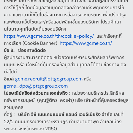
บริษัทฯ เก็บ รวบรวมข้อมูลส่วนบุคคลบางอย่างจากผู้สมัครงานโดย
การใช้คุ๊กกี้ โดยข้อมูลส่วนบุคคลดังกล่าวรวมถึงพฤติกรรมการใช้
งาน และเวลาที่ใช้ไปในช่องทางการสื่อสารของบริษัทฯ เพื่อปรับปรุง
และพัฒนาเว็ปไซต์และ
/
หรือแอปพลิเคชั่นของบริษัทฯ โปรดศึกษา
นโยบายคุกกี้ฉบับเต็มของบริษัทฯ
https://www.gcme.co.th/th/cookie-policy/
และ
/
หรือคุกกี้
ทางเลือก
(Cookie Banner)
https://www.gcme.co.th/
ข้อ
8.
ช่องทางติดต่อ
ผู้สมัครงานสามารถติดต่อ
หน่วยงานบริหารประสิทธิผลทรัพยากร
มนุษย์
หรือ
เจ้าหน้าที่คุ้มครองข้อมูลส่วนบุคคล
ได้ตามช่องทาง ดัง
ต่อไปนี้
อีเมล์
gcme.recruit@pttgcgroup.com
หรือ
gcme_dpo@pttgcgroup.com
ไปรษณีย์หรือส่งด้วยตนเองส่งถึง
:
หน่วยงานบริหารประสิทธิผล
ทรัพยากรมนุษย์
(
คุณฐิติพร
คงเผ่า
)
หรือ
เจ้าหน้าที่คุ้มครองข้อมูล
ส่วนบุคคล
ที่อยู่
:
บริษัท
จีซี
เมนเทนแนนซ์
แอนด์
เอนจิเนียริง
จำกัด
เลขที่
22/2
ถนนปกรณ์สงเคราะห์ราษฎร์ ตำบลมาบตาพุด อำเภอเมือง
ระยอง
จังหวัดระยอง
21150