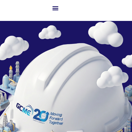
เกี่ยวกับ GCME
ธุรกิจของเรา
โซลูชันสู่ความสำเร็จ
เทคโนโลยีขั้นสูงและนวัตกรรม