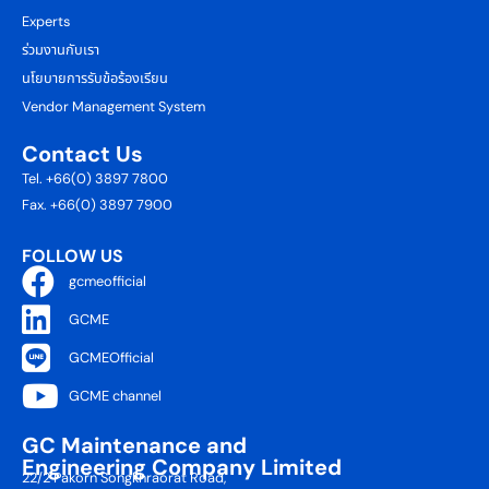
Experts
ร่วมงานกับเรา
นโยบายการรับข้อร้องเรียน
Vendor Management System
Contact Us
Tel. +66(0) 3897 7800
Fax. +66(0) 3897 7900
FOLLOW US
gcmeofficial
GCME
GCMEOfficial
GCME channel
GC Maintenance and
Engineering Company Limited
22/2 Pakorn Songkhraorat Road,