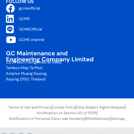
FOLLOW US
gcmeofficial
GCME
GCMEOfficial
GCME channel
GC Maintenance and
Engineering Company Limited
22/2 Pakorn Songkhraorat Road,
Tambon Map Ta Phut,
Amphur Muang Rayong,
Rayong 21150, Thailand
Terms of Use and Privacy
Cookie Policy
Data Subject Rights Request
Notification on Section 95 of PDPA
Notification of Personal Data Leak Incidents
Whistleblower
Sitemap