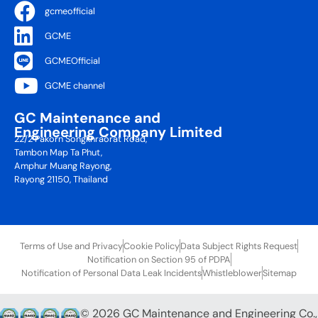
gcmeofficial
GCME
GCMEOfficial
GCME channel
GC Maintenance and
Engineering Company Limited
22/2 Pakorn Songkhraorat Road,
Tambon Map Ta Phut,
Amphur Muang Rayong,
Rayong 21150, Thailand
Terms of Use and Privacy
Cookie Policy
Data Subject Rights Request
Notification on Section 95 of PDPA
Notification of Personal Data Leak Incidents
Whistleblower
Sitemap
© 2026 GC Maintenance and Engineering Co.,