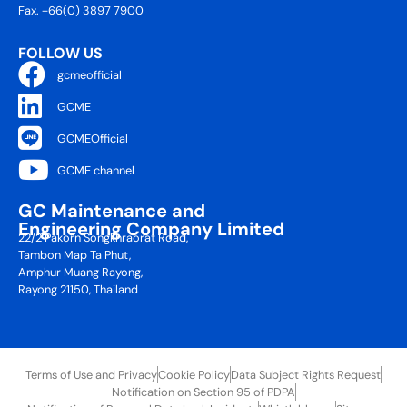
Fax. +66(0) 3897 7900
FOLLOW US
gcmeofficial
GCME
GCMEOfficial
GCME channel
GC Maintenance and
Engineering Company Limited
22/2 Pakorn Songkhraorat Road,
Tambon Map Ta Phut,
Amphur Muang Rayong,
Rayong 21150, Thailand
Terms of Use and Privacy
Cookie Policy
Data Subject Rights Request
Notification on Section 95 of PDPA