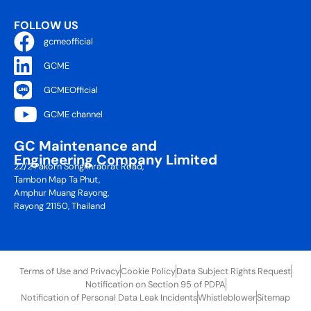
FOLLOW US
gcmeofficial
GCME
GCMEOfficial
GCME channel
GC Maintenance and
Engineering Company Limited
22/2 Pakorn Songkhraorat Road,
Tambon Map Ta Phut,
Amphur Muang Rayong,
Rayong 21150, Thailand
Terms of Use and Privacy
Cookie Policy
Data Subject Rights Request
Notification on Section 95 of PDPA
Notification of Personal Data Leak Incidents
Whistleblower
Sitemap