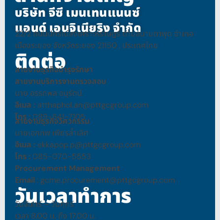
บริษัท จีซี เมนเทนแนนซ์
แอนด์ เอนจิเนียริง จำกัด
22/2 ถนนปกรณ์สงเคราะห์ราษฎร์ ตำบลมาบตาพุด อำเภอ
เมืองระยอง จังหวัดระยอง 21150 , ประเทศไทย
ติดต่อ
สายงานธุรกิจบำรุงรักษา
สายงานบริการงานตรวจสอบ
นาย อรรถพล อนุรัตน์
อีเมล :
atthaphol.an@pttgcgroup.com
โทร
:
089-641-7105
สายงานธุรกิจวิศวกรรม
นายเอกภพ เพียรล้ำเลิศ
อีเมล
:
ekkapop.p@pttgcgroup.com
โทร
:
085-070-5553
Procurement Management
Email
: gcme.procurement@pttgcgroup.com
วันเวลาทำการ
วันจันทร์ – วันศุกร์
เวลา 8.00 น. ถึง 17.00 น.