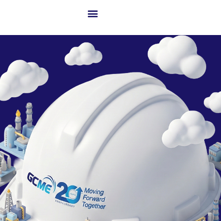
เกี่ยวกับ GCME
ธุรกิจของเรา
โซลูชันสู่ความสำเร็จ
เทคโนโลยีขั้นสูงและนวัตกรรม