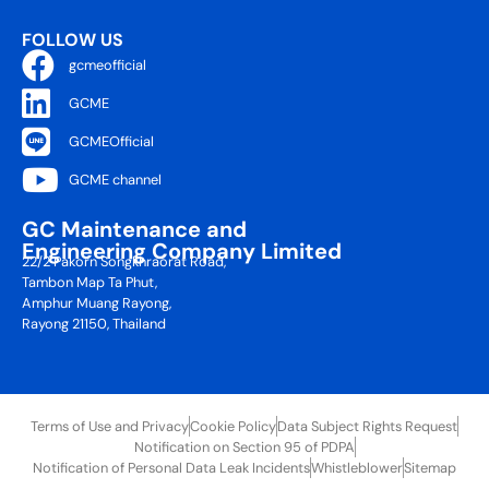
FOLLOW US
gcmeofficial
GCME
GCMEOfficial
GCME channel
GC Maintenance and
Engineering Company Limited
22/2 Pakorn Songkhraorat Road,
Tambon Map Ta Phut,
Amphur Muang Rayong,
Rayong 21150, Thailand
Terms of Use and Privacy
Cookie Policy
Data Subject Rights Request
Notification on Section 95 of PDPA
Notification of Personal Data Leak Incidents
Whistleblower
Sitemap