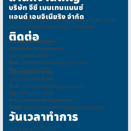
บริษัท จีซี เมนเทนแนนซ์
แอนด์ เอนจิเนียริง จำกัด
22/2 ถนนปกรณ์สงเคราะห์ราษฎร์ ตำบลมาบตาพุด อำเภอ
เมืองระยอง จังหวัดระยอง 21150 , ประเทศไทย
ติดต่อ
สายงานธุรกิจบำรุงรักษา
สายงานบริการงานตรวจสอบ
นาย อรรถพล อนุรัตน์
อีเมล :
atthaphol.an@pttgcgroup.com
โทร
:
089-641-7105
สายงานธุรกิจวิศวกรรม
นายเอกภพ เพียรล้ำเลิศ
อีเมล
:
ekkapop.p@pttgcgroup.com
โทร
:
085-070-5553
Procurement Management
Email
: gcme.procurement@pttgcgroup.com
วันเวลาทำการ
วันจันทร์ – วันศุกร์
เวลา 8.00 น. ถึง 17.00 น.