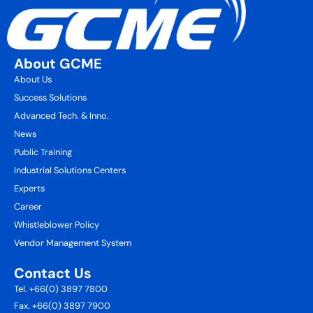
About GCME
About Us
Success Solutions
Advanced Tech. & Inno.
News
Public Training
Industrial Solutions Centers
Experts
Career
Whistleblower Policy
Vendor Management System
Contact Us
Tel. +66(0) 3897 7800
Fax. +66(0) 3897 7900