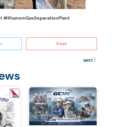
t #KhanomGasSeparationPlant
er
Email
NEXT
News