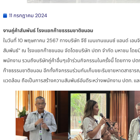
11 กรกฎาคม 2024
งานคู่ค้าสัมพันธ์ โรงแยกก๊าซธรรมชาติขนอม
ในวันที่ 10 พฤษภาคม 2567 ทางบริษัท จีซี เมนเทนแนนซ์ แอนด์ เอนจิเน
สัมพันธ์” ณ โรงแยกก๊าซขนอม จัดโดยบริษัท ปตท จำกัด มหาชน โดย
พนักงาน รวมถึงบริษัทคู่ค้าอื่นๆเข้าร่วมกิจกรรมในครั้งนี้ โดยทาง ป
ก๊าซธรรมชาติขนอม อีกทั้งกิจกรรมร่วมกันเก็บขยะริมชายหาดสาธารณะ
แวดล้อม ถือเป็นการสร้างความสัมพันธ์อันดีระหว่างพนักงาน ปตท. และบ