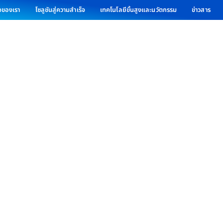
ิจของเรา
โซลูชันสู่ความสำเร็จ
เทคโนโลยีขั้นสูงและนวัตกรรม
ข่าวสาร
Partnership
ัมพันธ์ โรงแยกก๊าซธรรมชาติขนอม