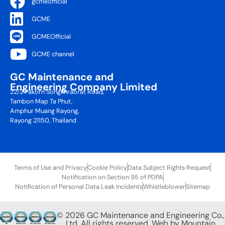
gcmeofficial
GCME
GCMEOfficial
GCME channel
GC Maintenance and
Engineering Company Limited
22/2 Pakorn Songkhraorat Road,
Tambon Map Ta Phut,
Amphur Muang Rayong,
Rayong 21150, Thailand
Terms of Use and Privacy
Cookie Policy
Data Subject Rights Request
Notification on Section 95 of PDPA
Notification of Personal Data Leak Incidents
Whistleblower
Sitemap
© 2026 GC Maintenance and Engineering Co.,
Ltd. All rights reserved. Web by
Mountain