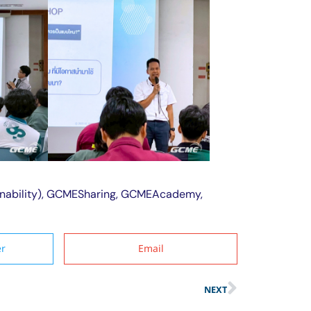
nability)
,
GCMESharing
,
GCMEAcademy
,
er
Email
NEXT