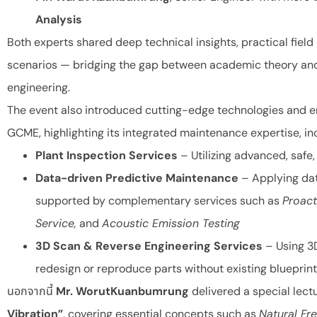
Analysis
Both experts shared deep technical insights, practical field
scenarios — bridging the gap between academic theory and
engineering.
The event also introduced cutting-edge technologies and e
GCME, highlighting its integrated maintenance expertise, in
Plant Inspection Services
– Utilizing advanced, safe
Data-driven Predictive Maintenance
– Applying dat
supported by complementary services such as
Proact
Service,
and
Acoustic Emission Testing
3D Scan & Reverse Engineering Services
– Using 3D
redesign or reproduce parts without existing blueprin
นอกจากนี้
Mr. WorutKuanbumrung
delivered a special lectu
Vibration”
, covering essential concepts such as
Natural Fr