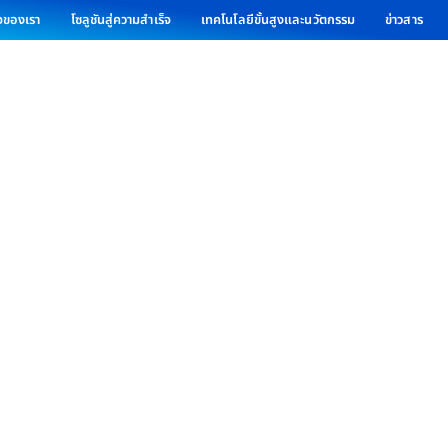
ิจของเรา
โซลูชันสู่ความสำเร็จ
เทคโนโลยีขั้นสูงและนวัตกรรม
ข่าวสาร
Partnership
ู่นิสิตวิศวกรรม ผ่านกิจกรรม“Knowle
ม.เกษตรศาสตร์ วิทยาเขตศรีราชา