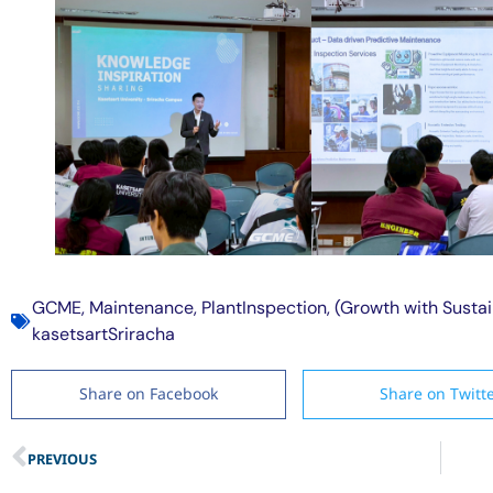
GCME
,
Maintenance
,
PlantInspection
,
(Growth with Sustai
kasetsartSriracha
Share on Facebook
Share on Twitt
PREVIOUS