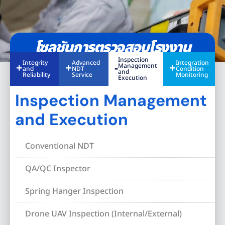
โซลูชันการตรวจสอบโรงงาน
Inspection
Integrity
Advanced
Integration
Management
and
NDT
Condition
and
Reliability
Service
Monitoring
Execution
Inspection Management
and Execution
Conventional NDT
QA/QC Inspector
Spring Hanger Inspection
Drone UAV Inspection (Internal/External)