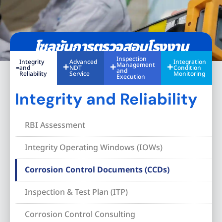
โซลูชันการตรวจสอบโรงงาน
Inspection
Integrity
Advanced
Integration
Management
and
NDT
Condition
and
Reliability
Service
Monitoring
Execution
Integrity and Reliability
RBI Assessment
Integrity Operating Windows (IOWs)
Corrosion Control Documents (CCDs)
Inspection & Test Plan (ITP)
Corrosion Control Consulting