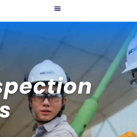
เกี่ยวกับ GCME
ธุรกิจของเรา
โซลูชันสู่ความสำเร็จ
เทคโนโลยีขั้นสูงและนวัตกรรม