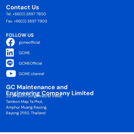
Contact Us
Tel. +66(0) 3897 7800
Fax. +66(0) 3897 7900
FOLLOW US
gcmeofficial
GCME
GCMEOfficial
GCME channel
GC Maintenance and
Engineering Company Limited
22/2 Pakorn Songkhraorat Road,
Tambon Map Ta Phut,
Amphur Muang Rayong,
Rayong 21150, Thailand