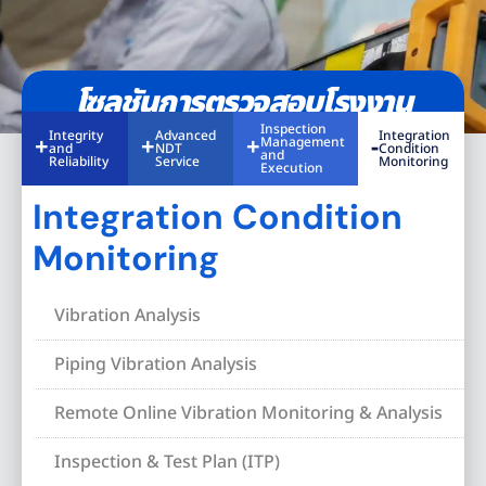
โซลูชันการตรวจสอบโรงงาน
Inspection
Integrity
Advanced
Integration
Management
and
NDT
Condition
and
Reliability
Service
Monitoring
Execution
Integration Condition
Monitoring
Vibration Analysis
Piping Vibration Analysis
Remote Online Vibration Monitoring & Analysis
Inspection & Test Plan (ITP)