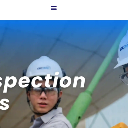
เกี่ยวกับ GCME
ธุรกิจของเรา
โซลูชันสู่ความสำเร็จ
เทคโนโลยีขั้นสูงและนวัตกรรม